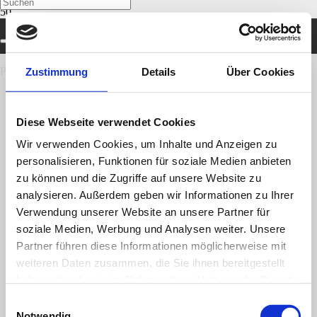
Schränke mit Schiebetüren
Produkt
wurde deinem Warenkorb hinzugefügt.
Zustimmung
Details
Über Cookies
Es wurden keine Produkte gefunden, die deiner Auswahl
entsprechen.
Adresse:
Diese Webseite verwendet Cookies
Wir verwenden Cookies, um Inhalte und Anzeigen zu
Thomas Schuhmann Innenausbau GmbH
personalisieren, Funktionen für soziale Medien anbieten
Zum Ruhstein 7
zu können und die Zugriffe auf unsere Website zu
96110 Scheßlitz / Wiesengiech
analysieren. Außerdem geben wir Informationen zu Ihrer
Verwendung unserer Website an unsere Partner für
Kontakt:
soziale Medien, Werbung und Analysen weiter. Unsere
Partner führen diese Informationen möglicherweise mit
09542.7585
09542.1648
weiteren Daten zusammen, die Sie ihnen bereitgestellt
kundenservice@eichenfrau.de
haben oder die sie im Rahmen Ihrer Nutzung der Dienste
gesammelt haben.
Einwilligungsauswahl
Social Links:
Notwendig