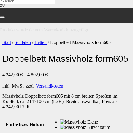
Produkt
wurde deinem Warenkorb hinzugefügt.
Start
/
Schlafen
/
Betten
/ Doppelbett Massivholz form605
Doppelbett Massivholz form605
4.242,00
€
–
4.802,00
€
inkl. MwSt.
zzgl.
Versandkosten
Massivholz Doppelbett form605 mit 8 cm breiten Sproßen im
Kopfteil, ca. 214×100 cm (LxH), Breite auswählbar, Preis ab
4.242,00 EUR
Farbe bzw. Holzart