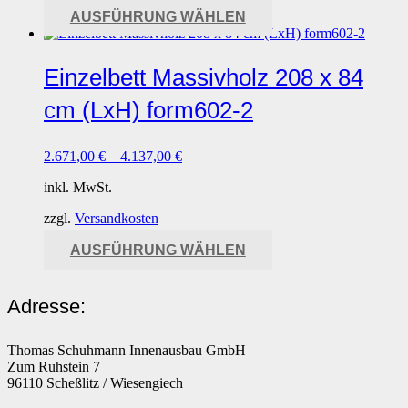
Dieses
AUSFÜHRUNG WÄHLEN
Produkt
weist
mehrere
Einzelbett Massivholz 208 x 84
Varianten
auf.
cm (LxH) form602-2
Die
Optionen
können
2.671,00
€
–
4.137,00
€
auf
der
inkl. MwSt.
Produktseite
gewählt
zzgl.
Versandkosten
werden
Dieses
AUSFÜHRUNG WÄHLEN
Produkt
weist
mehrere
Adresse:
Varianten
auf.
Die
Thomas Schuhmann Innenausbau GmbH
Optionen
Zum Ruhstein 7
können
96110 Scheßlitz / Wiesengiech
auf