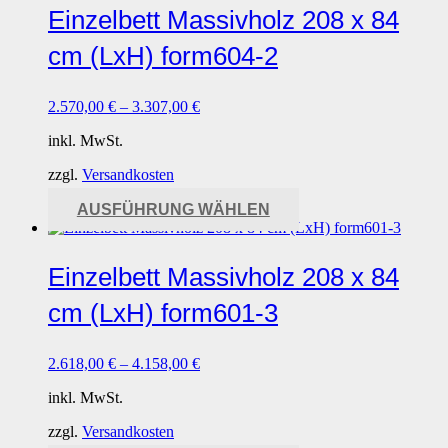
mehrere
Einzelbett Massivholz 208 x 84
Varianten
auf.
cm (LxH) form604-2
Die
Optionen
können
2.570,00
€
–
3.307,00
€
auf
der
inkl. MwSt.
Produktseite
gewählt
zzgl.
Versandkosten
werden
Dieses
AUSFÜHRUNG WÄHLEN
Produkt
weist
mehrere
Einzelbett Massivholz 208 x 84
Varianten
auf.
cm (LxH) form601-3
Die
Optionen
können
2.618,00
€
–
4.158,00
€
auf
der
inkl. MwSt.
Produktseite
gewählt
zzgl.
Versandkosten
werden