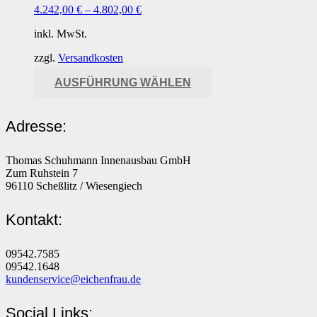
Die
4.242,00
€
–
4.802,00
€
Optionen
können
inkl. MwSt.
auf
der
zzgl.
Versandkosten
Produktseite
gewählt
Dieses
AUSFÜHRUNG WÄHLEN
werden
Produkt
weist
mehrere
Adresse:
Varianten
auf.
Die
Thomas Schuhmann Innenausbau GmbH
Optionen
Zum Ruhstein 7
können
96110 Scheßlitz / Wiesengiech
auf
der
Kontakt:
Produktseite
gewählt
werden
09542.7585
09542.1648
kundenservice@eichenfrau.de
Social Links: