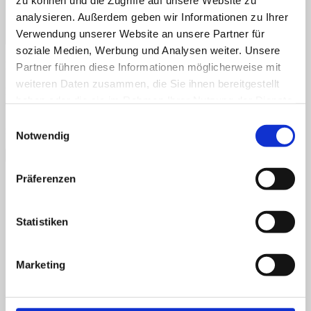
zu können und die Zugriffe auf unsere Website zu
analysieren. Außerdem geben wir Informationen zu Ihrer
Verwendung unserer Website an unsere Partner für
soziale Medien, Werbung und Analysen weiter. Unsere
Name
*
Partner führen diese Informationen möglicherweise mit
weiteren Daten zusammen, die Sie ihnen bereitgestellt
E-Mail
*
haben oder die sie im Rahmen Ihrer Nutzung der Dienste
gesammelt haben.
Name, E-Mail-Adresse und Website in diesem Browser für
Einwilligungsauswahl
meinen nächsten Kommentar speichern.
Notwendig
Präferenzen
Das könnte dir auch gefallen …
Statistiken
Marketing
Flexible LED-Leuchten 12V mit
Netzteil und 2 USB-Ladebuchsen