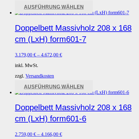
Dieses
AUSFÜHRUNG WÄHLEN
Produkt
weist
mehrere
Doppelbett Massivholz 208 x 168
Varianten
auf.
cm (LxH) form601-7
Die
Optionen
können
3.179,00
€
–
4.672,00
€
auf
der
inkl. MwSt.
Produktseite
gewählt
zzgl.
Versandkosten
werden
Dieses
AUSFÜHRUNG WÄHLEN
Produkt
weist
mehrere
Doppelbett Massivholz 208 x 168
Varianten
auf.
cm (LxH) form601-6
Die
Optionen
können
2.759,00
€
–
4.166,00
€
auf