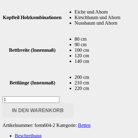
Eiche und Ahorn
Kopfteil Holzkombinationen
Kirschbaum und Ahorn
Nussbaum und Ahorn
80 cm
90 cm
Bettbreite (Innenmaß)
100 cm
120 cm
140 cm
200 cm
Bettlänge (Innenmaß)
210 cm
220 cm
Einzelbett
Massivholz
208
IN DEN WARENKORB
x
84
Artikelnummer:
form604-2
Kategorie:
Betten
cm
(LxH)
Beschreibung
form604-