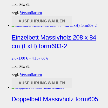
der
inkl. MwSt.
Produktseite
gewählt
zzgl.
Versandkosten
werden
Dieses
AUSFÜHRUNG WÄHLEN
Produkt
weist
mehrere
Einzelbett Massivholz 208 x 84
Varianten
auf.
cm (LxH) form603-2
Die
Optionen
können
2.671,00
€
–
4.137,00
€
auf
der
inkl. MwSt.
Produktseite
gewählt
zzgl.
Versandkosten
werden
Dieses
AUSFÜHRUNG WÄHLEN
Produkt
weist
mehrere
Doppelbett Massivholz form605
Varianten
auf.