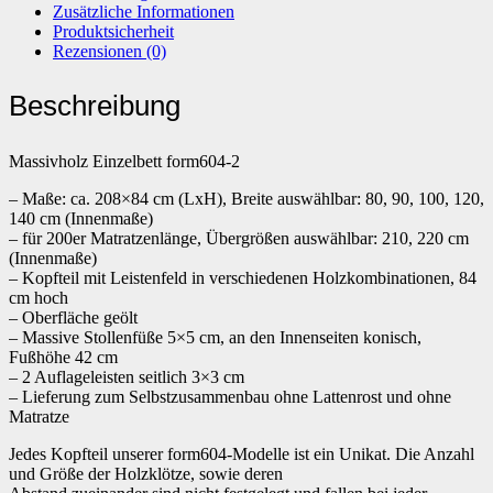
Zusätzliche Informationen
2
Produktsicherheit
Menge
Rezensionen (0)
Beschreibung
Massivholz Einzelbett form604-2
– Maße: ca. 208×84 cm (LxH), Breite auswählbar: 80, 90, 100, 120,
140 cm (Innenmaße)
– für 200er Matratzenlänge, Übergrößen auswählbar: 210, 220 cm
(Innenmaße)
– Kopfteil mit Leistenfeld in verschiedenen Holzkombinationen, 84
cm hoch
– Oberfläche geölt
– Massive Stollenfüße 5×5 cm, an den Innenseiten konisch,
Fußhöhe 42 cm
– 2 Auflageleisten seitlich 3×3 cm
– Lieferung zum Selbstzusammenbau ohne Lattenrost und ohne
Matratze
Jedes Kopfteil unserer form604-Modelle ist ein Unikat. Die Anzahl
und Größe der Holzklötze, sowie deren