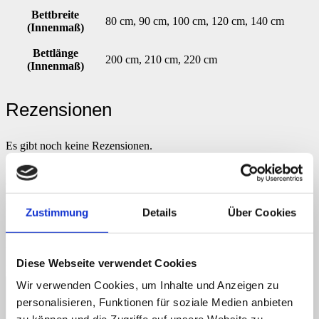
Bettbreite
80 cm, 90 cm, 100 cm, 120 cm, 140 cm
(Innenmaß)
Bettlänge
200 cm, 210 cm, 220 cm
(Innenmaß)
Rezensionen
Es gibt noch keine Rezensionen.
Schreibe die erste Rezension für „Einzelbett Massivholz 208 x 84
cm (LxH) form604-2“
Deine E-Mail-Adresse wird nicht veröffentlicht.
Erforderliche
Zustimmung
Details
Über Cookies
Felder sind mit
*
markiert
Deine Bewertung
*
Diese Webseite verwendet Cookies
Deine Rezension
*
Wir verwenden Cookies, um Inhalte und Anzeigen zu
personalisieren, Funktionen für soziale Medien anbieten