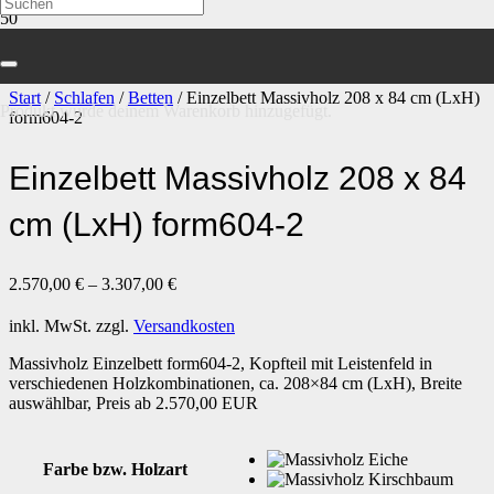
Start
/
Schlafen
/
Betten
/ Einzelbett Massivholz 208 x 84 cm (LxH)
Produkt
wurde deinem Warenkorb hinzugefügt.
form604-2
Einzelbett Massivholz 208 x 84
cm (LxH) form604-2
2.570,00
€
–
3.307,00
€
inkl. MwSt.
zzgl.
Versandkosten
Massivholz Einzelbett form604-2, Kopfteil mit Leistenfeld in
verschiedenen Holzkombinationen, ca. 208×84 cm (LxH), Breite
auswählbar, Preis ab 2.570,00 EUR
Farbe bzw. Holzart